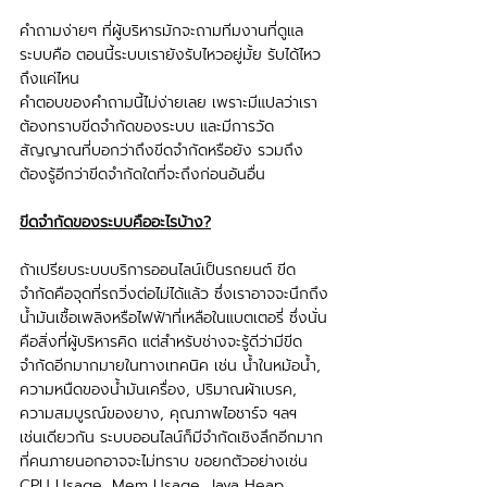
คำถามง่ายๆ ที่ผู้บริหารมักจะถามทีมงานที่ดูแล
ระบบคือ ตอนนี้ระบบเรายังรับไหวอยู่มั้ย รับได้ไหว
ถึงแค่ไหน
คำตอบของคำถามนี้ไม่ง่ายเลย เพราะมีแปลว่าเรา
ต้องทราบขีดจำกัดของระบบ และมีการวัด
สัญญาณที่บอกว่าถึงขีดจำกัดหรือยัง รวมถึง
ต้องรู้อีกว่าขีดจำกัดใดที่จะถึงก่อนอันอื่น
ขีดจำกัดของระบบคืออะไรบ้าง?
ถ้าเปรียบระบบบริการออนไลน์เป็นรถยนต์ ขีด
จำกัดคือจุดที่รถวิ่งต่อไม่ได้แล้ว ซึ่งเราอาจจะนึกถึง
น้ำมันเชื้อเพลิงหรือไฟฟ้าที่เหลือในแบตเตอรี่ ซึ่งนั่น
คือสิ่งที่ผู้บริหารคิด แต่สำหรับช่างจะรู้ดีว่ามีขีด
จำกัดอีกมากมายในทางเทคนิค เช่น น้ำในหม้อน้ำ, 
ความหนืดของน้ำมันเครื่อง, ปริมาณผ้าเบรค, 
ความสมบูรณ์ของยาง, คุณภาพไอชาร์จ ฯลฯ
เช่นเดียวกัน ระบบออนไลน์ก็มีจำกัดเชิงลึกอีกมาก 
ที่คนภายนอกอาจจะไม่ทราบ ขอยกตัวอย่างเช่น 
CPU Usage, Mem Usage, Java Heap, 