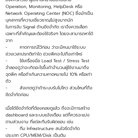
Operation, Monitoring, HelpDesk หรือ 
Network Operating Center (NOC) ซึ่งมักเป็น
บุคลากรที่ความเชี่ยวชาญไม่สูงมากนัก
ในการจับ Signal ด้านขีดจำกัด เราจึงควรเลือก
เฉพาะที่สำคัญและต้องใช้จริงๆ โดยจะสามารถหาได้
จาก
-        คาดการณ์ไว้ก่อน ว่าจะมีคนมาใช้ระบบ
ช่วงเวลาปรกติเท่าใด ช่วงพีคจะไปถึงเท่าไหร่ 
-        ใช้เครื่องมือ Load Test / Stress Test 
จำลองดูว่าจะเกิดอะไรขึ้นถ้าจำนวนผู้ใช้งานมาถึง
จุดพีค หรือถ้าเกินความคาดหมายไป 10% หรือเท่า
ตัว
-        สังเกตดูว่าถ้าระบบรับไม่ไหว ส่วนไหนที่ถึง
ขีดจำกัดก่อน
เมื่อได้ขีดจำกัดที่ต้องคอยดูแล้ว ถึงจะมีการสร้าง 
dashboard และระบบแจ้งเตือน แต่ก็ควรจะแบ่ง
ตามส่วนงาน ที่แต่ละทีมรับผิดชอบ เช่น
-        ทีม Infrastructure สนใจขีดจำกัด
ประเภท CPU/MEM/Disk เป็นต้น