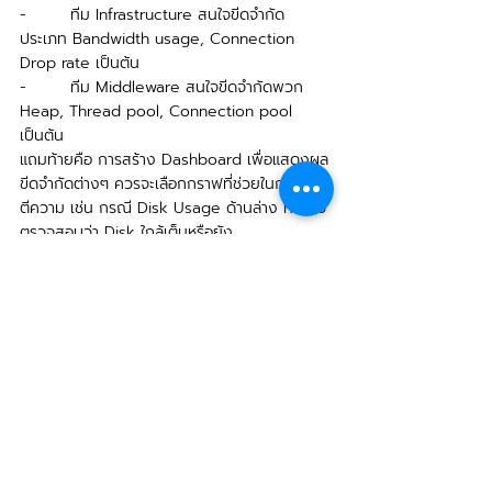
-        ทีม Infrastructure สนใจขีดจำกัด
ประเภท Bandwidth usage, Connection 
Drop rate เป็นต้น
-        ทีม Middleware สนใจขีดจำกัดพวก 
Heap, Thread pool, Connection pool 
เป็นต้น
แถมท้ายคือ การสร้าง Dashboard เพื่อแสดงผล
ขีดจำกัดต่างๆ ควรจะเลือกกราฟที่ช่วยในการ
ตีความ เช่น กรณี Disk Usage ด้านล่าง ที่เอาไว้
ตรวจสอบว่า Disk ใกล้เต็มหรือยัง
จะเห็นได้ว่า การเอา Donut chart มาใช้ไม่ได้ช่วย
บอกอะไร แต่เมื่อเอา Top list มาแสดง ประกอบ
กับมีการใส่สีเพื่อเรียกความสนใจ จะช่วยลดเวลาใน
การคิด ทำให้บุคลากรที่ต้องใช้หน้าจอ ทำงานได้
ง่ายขึ้นมาก