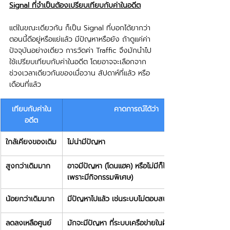
Signal ที่จำเป็นต้องเปรียบเทียบกับค่าในอดีต
แต่ในขณะเดียวกัน ก็เป็น Signal ที่บอกได้ยากว่า 
ตอนนี้ดีอยู่หรือแย่แล้ว มีปัญหาหรือยัง ถ้าดูแค่ค่า
ปัจจุบันอย่างเดียว การวัดค่า Traffic จึงมักนำไป
ใช้เปรียบเทียบกับค่าในอดีต โดยอาจจะเลือกจาก
ช่วงเวลาเดียวกันของเมื่อวาน สัปดาห์ที่แล้ว หรือ
เดือนที่แล้ว
เทียบกับค่าใน
คาดการณ์ได้ว่า
อดีต
​ใกล้เคียงของเดิม
​ไม่น่ามีปัญหา
​สูงกว่าเดิมมาก
​อาจมีปัญหา (โดนแฮค) หรือไม่มีก็ได้   (เยอะขึ้น
เพราะมีกิจกรรมพิเศษ)
​น้อยกว่าเดิมมาก
มีปัญหาไปแล้ว เช่นระบบไม่ตอบสนอง
​ลดลงเหลือศูนย์
​มักจะมีปัญหา ที่ระบบเครือข่ายในฝั่งขาเข้า (F5, 