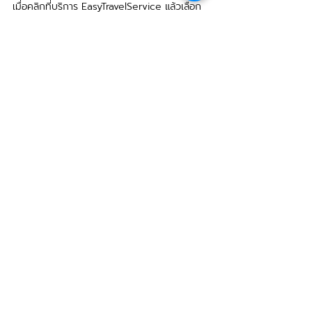
เมื่อคลิกที่บริการ EasyTravelService แล้วเลือก 
Tab: Errors เราก็จะเห็น Exception Message 
พร้อมตัวเลขครบถ้วน จะไปทดลอง Reproduce 
ปัญหานี้ด้วย input เดียวกัน แล้วเปิด Debug ที่
บรรทัดที่เกิด Exception ก็สามารถทำได้ง่าย
Figure 17: View Exception detail
สรุป 2nd signal: ความผิดพลาด (Error)
·       ผู้ใช้คาดหวังว่าการใช้งานระบบ ไม่ควรมี
ความผิดพลาด
·       การวัดผลควรใช้ Error Rate มากกว่า 